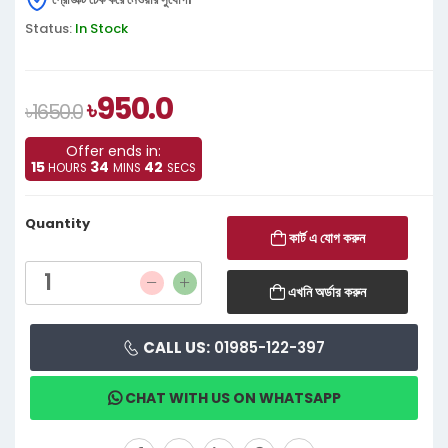
Status:
In Stock
950.0
৳
৳1650.0
Offer ends in:
15
34
41
HOURS
MINS
SECS
Quantity
কার্ট এ যোগ করুন
এখনি অর্ডার করুন
CALL US:
01985-122-397
CHAT WITH US ON WHATSAPP