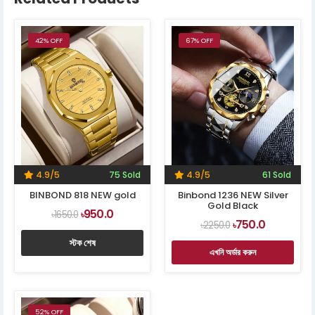
42% OFF
67% OFF
4.9/5
75 Sold
4.9/5
61 Sold
BINBOND 818 NEW gold
Binbond 1236 NEW Silver
Gold Black
950.0
৳1650.0
৳
750.0
৳2250.0
৳
স্টক শেষ
এখনি অর্ডার করুন
52% OFF