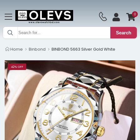
0
Search
Home
Binbond
BINBOND 5663 Silver Gold White
42% OFF