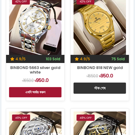
42% OFF
42% OFF
4.9/5
103 Sold
4.9/5
75 Sold
BINBOND 5663 silver gold
BINBOND 818 NEW gold
white
950.0
৳1650.0
৳
950.0
৳1650.0
৳
স্টক শেষ
এখনি অর্ডার করুন
48% OFF
48% OFF