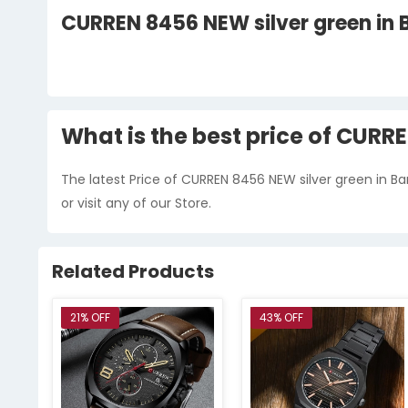
CURREN 8456 NEW silver green in 
What is the best price of CURR
The latest Price of CURREN 8456 NEW silver green in B
or visit any of our Store.
Related Products
21% OFF
43% OFF