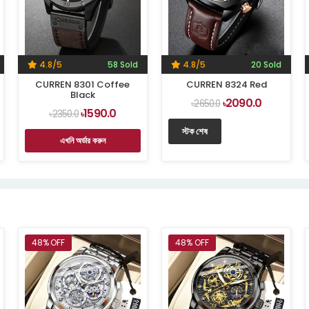
4.8/5
58 Sold
4.8/5
20 Sold
CURREN 8301 Coffee
CURREN 8324 Red
Black
2090.0
৳2650.0
৳
1590.0
৳2350.0
৳
স্টক শেষ
এখনি অর্ডার করুন
48% OFF
48% OFF