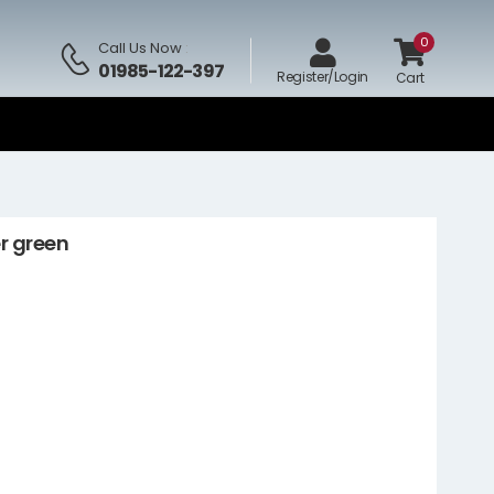
0
Call Us Now
:
01985-122-397
Register/Login
Cart
r green