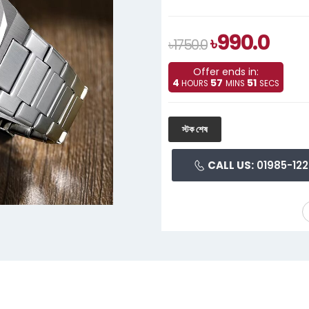
990.0
৳
৳1750.0
Offer ends in:
4
57
50
HOURS
MINS
SECS
স্টক শেষ
CALL US:
01985-122