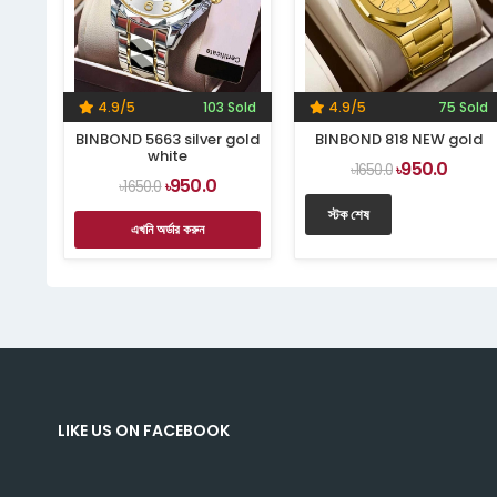
4.9/5
103 Sold
4.9/5
75 Sold
BINBOND 5663 silver gold
BINBOND 818 NEW gold
white
950.0
৳1650.0
৳
950.0
৳1650.0
৳
স্টক শেষ
এখনি অর্ডার করুন
LIKE US ON FACEBOOK