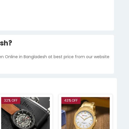
esh?
en Online in Bangladesh at best price from our website
32% OFF
43% OFF