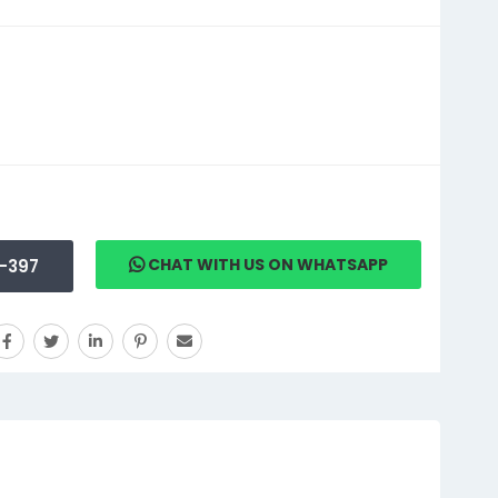
CHAT WITH US ON WHATSAPP
-397