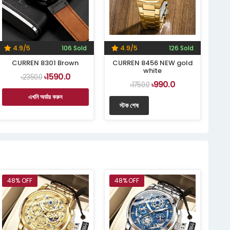
4.9/5
106 Sold
4.9/5
126 Sold
CURREN 8301 Brown
CURREN 8456 NEW gold
white
1590.0
৳2350.0
৳
990.0
৳1750.0
৳
এখনি অর্ডার করুন
স্টক শেষ
48% OFF
48% OFF